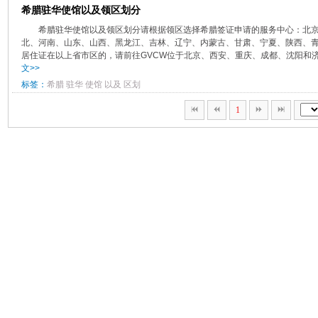
希腊驻华使馆以及领区划分
希腊驻华使馆以及领区划分请根据领区选择希腊签证申请的服务中心：北
北、河南、山东、山西、黑龙江、吉林、辽宁、内蒙古、甘肃、宁夏、陕西、
居住证在以上省市区的，请前往GVCW位于北京、西安、重庆、成都、沈阳和济
文>>
标签：
希腊
驻华
使馆
以及
区划
1